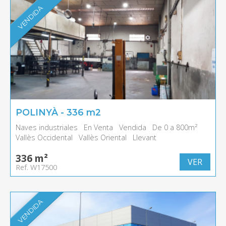
VENDIDA
POLINYÀ - 336 m2
Naves industriales
En Venta
Vendida
De 0 a 800m²
Vallès Occidental
Vallès Oriental
Llevant
336 m²
VER
Ref. W17500
VENDIDA