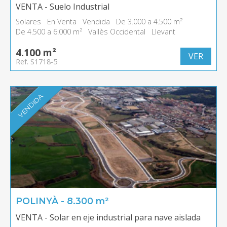
VENTA - Suelo Industrial
Solares
En Venta
Vendida
De 3.000 a 4.500 m²
De 4.500 a 6.000 m²
Vallès Occidental
Llevant
4.100 m²
VER
Ref. S1718-5
VENDIDA
POLINYÀ - 8.300 m²
VENTA - Solar en eje industrial para nave aislada