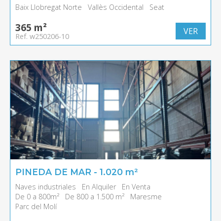
Baix Llobregat Norte
Vallès Occidental
Seat
365 m²
VER
Ref. w250206-10
PINEDA DE MAR - 1.020 m²
Naves industriales
En Alquiler
En Venta
De 0 a 800m²
De 800 a 1.500 m²
Maresme
Parc del Molí