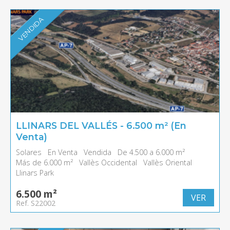
VENDIDA
LLINARS DEL VALLÉS - 6.500 m² (En
Venta)
Solares
En Venta
Vendida
De 4.500 a 6.000 m²
Más de 6.000 m²
Vallès Occidental
Vallès Oriental
Llinars Park
6.500 m²
VER
Ref. S22002