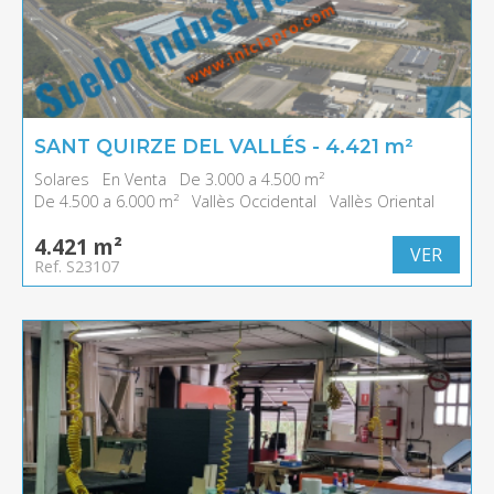
SANT QUIRZE DEL VALLÉS - 4.421 m²
Solares
En Venta
De 3.000 a 4.500 m²
De 4.500 a 6.000 m²
Vallès Occidental
Vallès Oriental
4.421 m²
VER
Ref. S23107