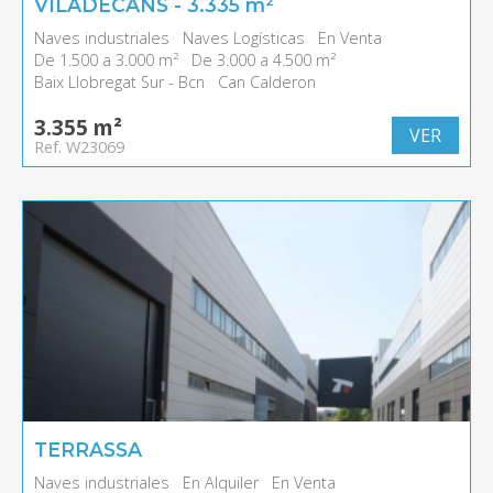
VILADECANS - 3.335 m²
Naves industriales
Naves Logísticas
En Venta
De 1.500 a 3.000 m²
De 3.000 a 4.500 m²
Baix Llobregat Sur - Bcn
Can Calderon
3.355 m²
VER
Ref. W23069
TERRASSA
Naves industriales
En Alquiler
En Venta