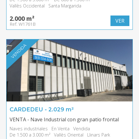
Vallès Occidental
Santa Margarida
2.000 m²
VER
Ref. W1761B
VENDIDA
CARDEDEU - 2.029 m²
VENTA - Nave Industrial con gran patio frontal
Naves industriales
En Venta
Vendida
De 1.500 a 3.000 m²
Vallès Oriental
Llinars Park