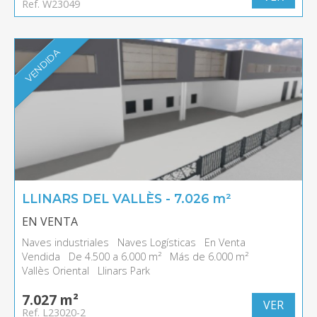
Ref. W23049
VENDIDA
LLINARS DEL VALLÈS - 7.026 m²
EN VENTA
Naves industriales
Naves Logísticas
En Venta
Vendida
De 4.500 a 6.000 m²
Más de 6.000 m²
Vallès Oriental
Llinars Park
7.027 m²
VER
Ref. L23020-2