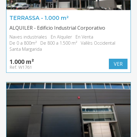
TERRASSA - 1.000 m²
ALQUILER - Edificio Industrial Corporativo
Naves industriales
En Alquiler
En Venta
De 0 a 800m²
De 800 a 1.500 m²
Vallès Occidental
Santa Margarida
1.000 m²
VER
Ref. W1761