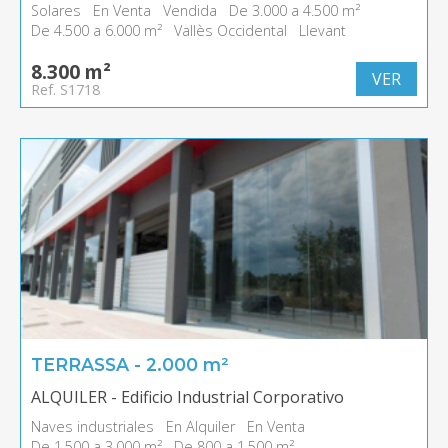
Solares
En Venta
Vendida
De 3.000 a 4.500 m²
De 4.500 a 6.000 m²
Vallès Occidental
Llevant
8.300 m²
VER
Ref. S1718
TERRASSA - 2.000 m²
ALQUILER - Edificio Industrial Corporativo
Naves industriales
En Alquiler
En Venta
De 1.500 a 3.000 m²
De 800 a 1.500 m²