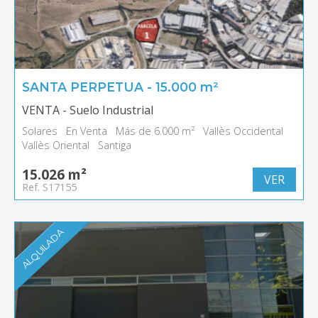
SANTA PERPETUA - 15.000 m²
VENTA - Suelo Industrial
Solares
En Venta
Más de 6.000 m²
Vallès Occidental
Vallès Oriental
Santiga
15.026 m²
VER
Ref. S17155
ALQUILADA