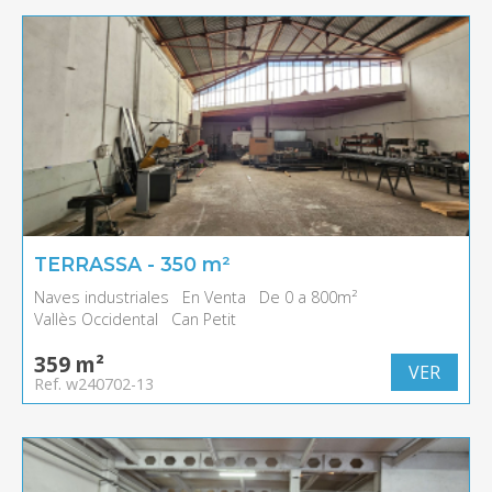
TERRASSA - 350 m²
Naves industriales
En Venta
De 0 a 800m²
Vallès Occidental
Can Petit
359 m²
VER
Ref. w240702-13