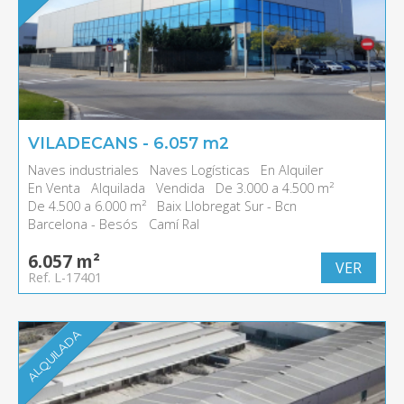
VILADECANS - 6.057 m2
Naves industriales
Naves Logísticas
En Alquiler
En Venta
Alquilada
Vendida
De 3.000 a 4.500 m²
De 4.500 a 6.000 m²
Baix Llobregat Sur - Bcn
Barcelona - Besós
Camí Ral
6.057 m²
VER
Ref. L-17401
ALQUILADA