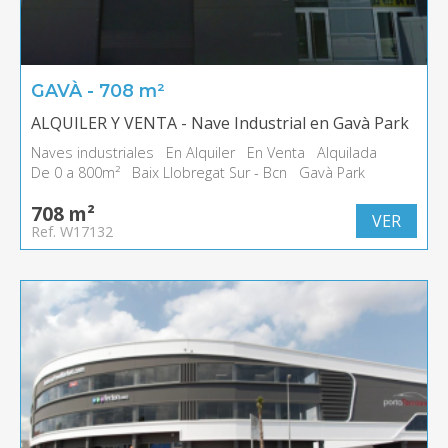
GAVÀ - 708 m²
ALQUILER Y VENTA - Nave Industrial en Gavà Park
Naves industriales
En Alquiler
En Venta
Alquilada
De 0 a 800m²
Baix Llobregat Sur - Bcn
Gavà Park
708 m²
VER
Ref. W17132