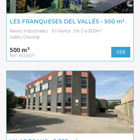
LES FRANQUESES DEL VALLÉS - 500 m²
Naves industriales
En Venta
De 0 a 800m²
Vallès Oriental
500 m²
VER
Ref. W23071