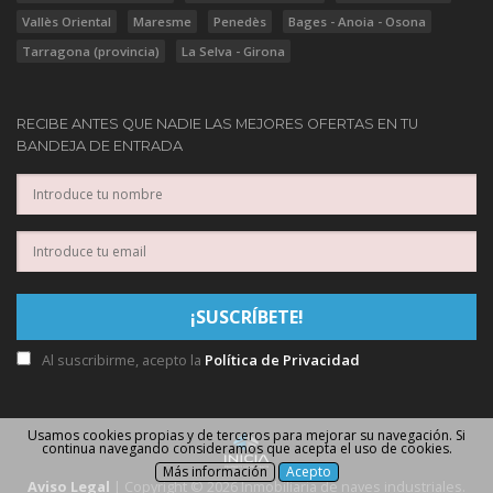
Vallès Oriental
Maresme
Penedès
Bages - Anoia - Osona
Tarragona (provincia)
La Selva - Girona
RECIBE ANTES QUE NADIE LAS MEJORES OFERTAS EN TU
BANDEJA DE ENTRADA
Al suscribirme, acepto la
Política de Privacidad
Usamos cookies propias y de terceros para mejorar su navegación. Si
continua navegando consideramos que acepta el uso de cookies.
Más información
Acepto
Aviso Legal
| Copyright © 2026 Inmobiliaria de naves industriales.