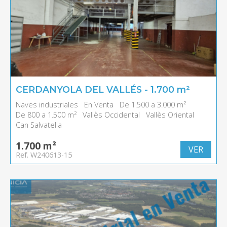
CERDANYOLA DEL VALLÉS - 1.700 m²
Naves industriales
En Venta
De 1.500 a 3.000 m²
De 800 a 1.500 m²
Vallès Occidental
Vallès Oriental
Can Salvatella
1.700 m²
VER
Ref. W240613-15