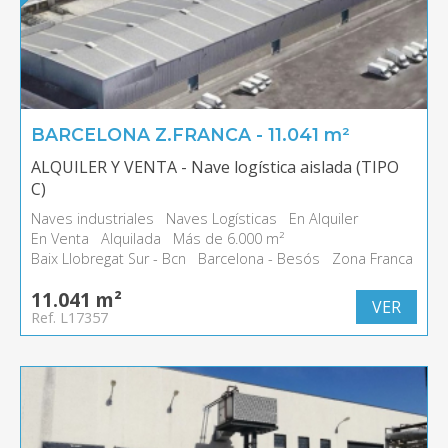
BARCELONA Z.FRANCA - 11.041 m²
ALQUILER Y VENTA - Nave logística aislada (TIPO
C)
Naves industriales
Naves Logísticas
En Alquiler
En Venta
Alquilada
Más de 6.000 m²
Baix Llobregat Sur - Bcn
Barcelona - Besós
Zona Franca
11.041 m²
VER
Ref. L17357