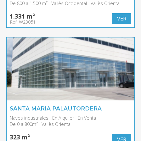
De 800 a 1.500 m²
Vallès Occidental
Vallès Oriental
1.331 m²
VER
Ref. W23051
SANTA MARIA PALAUTORDERA
Naves industriales
En Alquiler
En Venta
De 0 a 800m²
Vallès Oriental
323 m²
VER