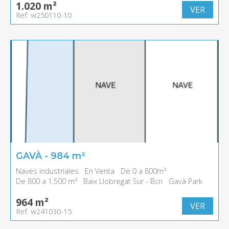
1.020 m²
VER
Ref. w250110-10
GAVÀ - 984 m²
Naves industriales
En Venta
De 0 a 800m²
De 800 a 1.500 m²
Baix Llobregat Sur - Bcn
Gavà Park
964 m²
VER
Ref. w241030-15