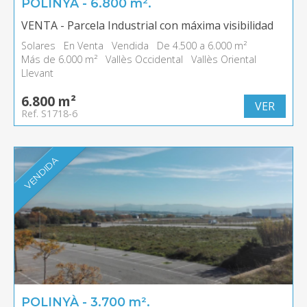
POLINYÀ - 6.800 m².
VENTA - Parcela Industrial con máxima visibilidad
Solares
En Venta
Vendida
De 4.500 a 6.000 m²
Más de 6.000 m²
Vallès Occidental
Vallès Oriental
Llevant
6.800 m²
VER
Ref. S1718-6
VENDIDA
POLINYÀ - 3.700 m².