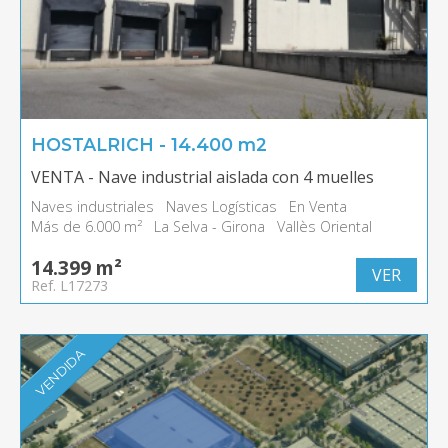
HOSTALRICH - 14.400 m2
VENTA - Nave industrial aislada con 4 muelles
Naves industriales
Naves Logísticas
En Venta
Más de 6.000 m²
La Selva - Girona
Vallès Oriental
14.399 m²
VER
Ref. L17273
VENDIDA