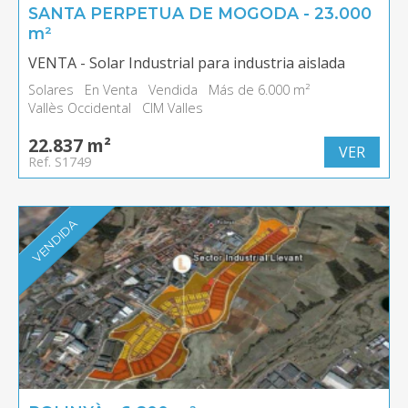
SANTA PERPETUA DE MOGODA - 23.000
m²
VENTA - Solar Industrial para industria aislada
Solares
En Venta
Vendida
Más de 6.000 m²
Vallès Occidental
CIM Valles
22.837 m²
VER
Ref. S1749
VENDIDA