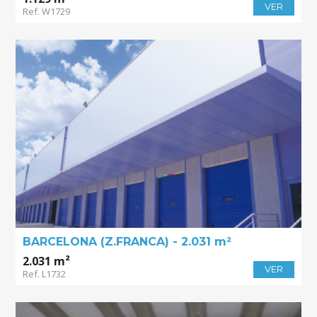
VER
Ref. W1729
BARCELONA (Z.FRANCA) - 2.031 m²
2.031 m²
VER
Ref. L1732