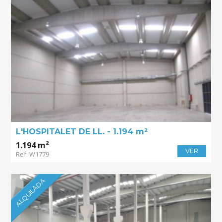
L'HOSPITALET DE LL. - 1.194 m²
1.194 m²
VER
Ref. W1779
ALQUILADA