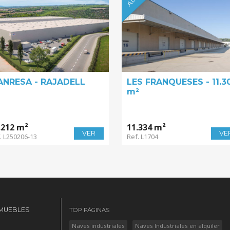
NRESA - RAJADELL
LES FRANQUESES - 11.3
m²
.212 m²
11.334 m²
VER
VE
. L250206-13
Ref. L1704
MUEBLES
TOP PÁGINAS
Naves industriales
Naves Industriales en alquiler