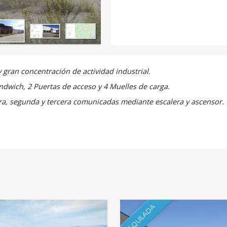
y gran concentración de
actividad
industrial.
ndwich,
2
Puertas
de
acceso
y
4
Muelles
de
carga.
ra,
segunda
y
tercera
comunicadas
mediante
escalera y ascensor.
ALQUILADA