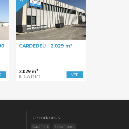
00
CARDEDEU - 2.029 m²
2.029 m²
R
VER
Ref. W17107
TOP POLÍGONOS
Gavá Park
Zona Franca