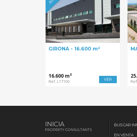
GIRONA - 16.600 m²
MA
16.600 m²
25
VER
Ref. L17100
Ref
INICIA
BUSCAR IN
PROPERTY CONSULTANTS
EN VENTA