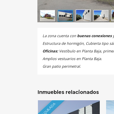
La zona cuenta con
buenas
conexiones
Estructura
de
hormigón,
Cubierta
tipo
sá
Oficinas:
Vestíbulo
en
Planta
Baja,
prime
Amplios
vestuarios en Planta Baja.
Gran
patio perimetral.
Inmuebles relacionados
ALQUILADA