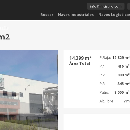
info@iniciapro.com
Buscar
Naves industriales
Naves Logística
ALLEU
 m2
14.399 m²
P.Baja:
12.829 m²
Área Total
P.1:
416 m²
P.2:
809 m²
P.3:
345 m²
Patio:
8.000 m²
Alt. libre:
7 m