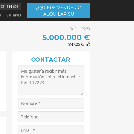
931 514 608
¿QUIERE VENDER O
ALQUILAR SU
s
Solares
INMUEBLE?
Ref. L17273
5.000.000 €
(347,25 €/m²)
CONTACTAR