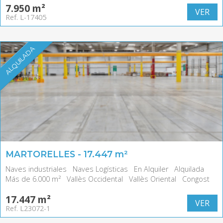
7.950 m²
VER
Ref. L-17405
ALQUILADA
MARTORELLES - 17.447 m²
Naves industriales
Naves Logísticas
En Alquiler
Alquilada
Más de 6.000 m²
Vallès Occidental
Vallès Oriental
Congost
17.447 m²
VER
Ref. L23072-1