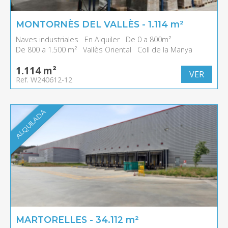
MONTORNÈS DEL VALLÈS - 1.114 m²
Naves industriales
En Alquiler
De 0 a 800m²
De 800 a 1.500 m²
Vallès Oriental
Coll de la Manya
1.114 m²
VER
Ref. W240612-12
ALQUILADA
MARTORELLES - 34.112 m²