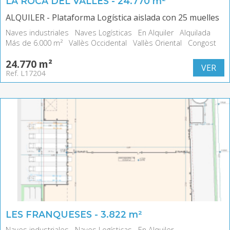
LA ROCA DEL VALLÈS - 24.770 m²
ALQUILER - Plataforma Logística aislada con 25 muelles
Naves industriales
Naves Logísticas
En Alquiler
Alquilada
Más de 6.000 m²
Vallès Occidental
Vallès Oriental
Congost
24.770 m²
VER
Ref. L17204
LES FRANQUESES - 3.822 m²
Naves industriales
Naves Logísticas
En Alquiler