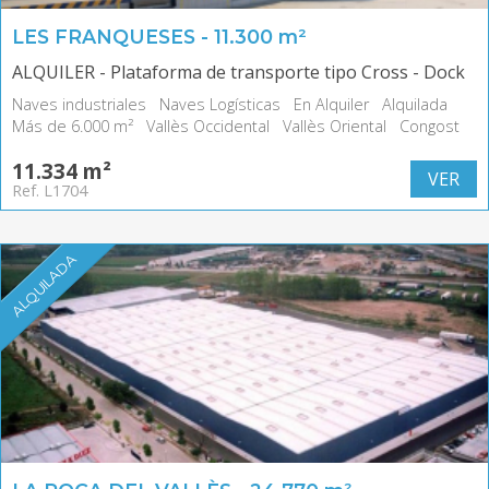
LES FRANQUESES - 11.300 m²
ALQUILER - Plataforma de transporte tipo Cross - Dock
Naves industriales
Naves Logísticas
En Alquiler
Alquilada
Más de 6.000 m²
Vallès Occidental
Vallès Oriental
Congost
11.334 m²
VER
Ref. L1704
ALQUILADA