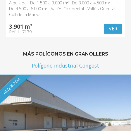
Alquilada
De 1.500 a 3.000 m²
De 3.000 a 4.500 m²
De 4.500 a 6.000 m²
Vallès Occidental
Vallès Oriental
Coll de la Manya
3.901 m²
VER
Ref. L17179
MÁS POLÍGONOS EN GRANOLLERS
Polígono industrial Congost
ALQUILADA