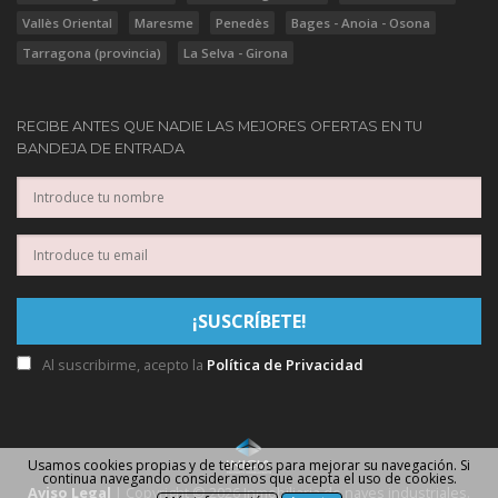
Vallès Oriental
Maresme
Penedès
Bages - Anoia - Osona
Tarragona (provincia)
La Selva - Girona
RECIBE ANTES QUE NADIE LAS MEJORES OFERTAS EN TU
BANDEJA DE ENTRADA
Al suscribirme, acepto la
Política de Privacidad
Usamos cookies propias y de terceros para mejorar su navegación. Si
continua navegando consideramos que acepta el uso de cookies.
Aviso Legal
| Copyright © 2026 Inmobiliaria de naves industriales.