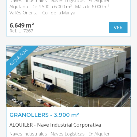
Naves industriales
Naves Logísticas
En Alquiler
Alquilada
De 4.500 a 6.000 m²
Más de 6.000 m²
Vallès Oriental
Coll de la Manya
6.649 m²
VER
Ref. L17267
ALQUILADA
GRANOLLERS - 3.900 m²
ALQUILER - Nave Industrial Corporativa
Naves industriales
Naves Logísticas
En Alquiler