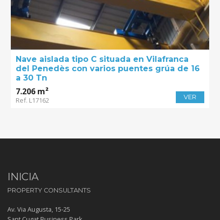
Nave aislada tipo C situada en Vilafranca
del Penedès con varios puentes grúa de 16
a 30 Tn
7.206 m²
VER
Ref. L17162
INICIA
PROPERTY CONSULTANTS
Av. Via Augusta, 15-25
Sant Cugat Business Park