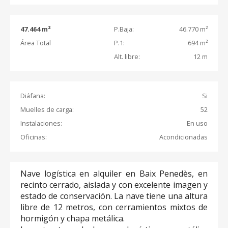
47.464 m²
P.Baja:
46.770 m²
Área Total
P.1:
694 m²
Alt. libre:
12 m
Diáfana:
Si
Muelles de carga:
52
Instalaciones:
En uso
Oficinas:
Acondicionadas
Nave logística en alquiler en Baix Penedès, en
recinto cerrado, aislada y con excelente imagen y
estado de conservación. La nave tiene una altura
libre de 12 metros, con cerramientos mixtos de
hormigón y chapa metálica.