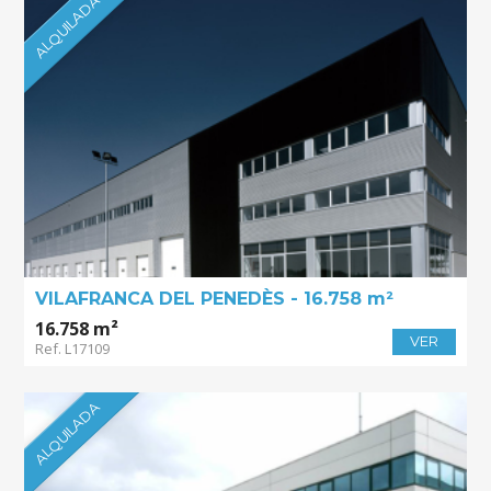
ALQUILADA
VILAFRANCA DEL PENEDÈS - 16.758 m²
16.758 m²
VER
Ref. L17109
ALQUILADA