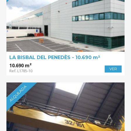
LA BISBAL DEL PENEDÈS - 10.690 m²
10.690 m²
VER
Ref. L1785-10
ALQUILADA