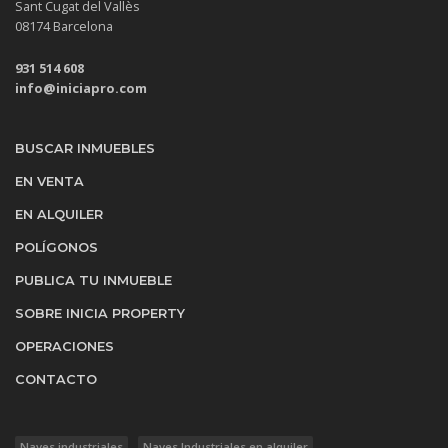
Sant Cugat del Vallès
08174 Barcelona
931 514 608
info@iniciapro.com
BUSCAR INMUEBLES
EN VENTA
EN ALQUILER
POLÍGONOS
PUBLICA TU INMUEBLE
SOBRE INICIA PROPERTY
OPERACIONES
CONTACTO
Naves industriales
Naves Industriales en alquiler