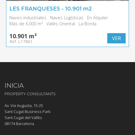
LES FRANQUESES - 10.901 m2
Naves industriales
Naves Logísticas
En Alquiler
Más de 6.000 m²
Vallès Oriental
La Borda
10.901 m²
VER
Ref. L17861
INICIA
PROPERTY CONSULTANTS
Av. Via Augusta, 15-25
Sant Cugat Business Park
Sant Cugat del Vallès
08174 Barcelona