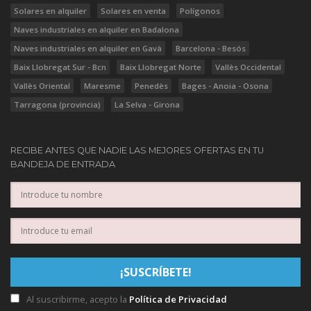
Solares en alquiler
Solares en venta
Polígonos
Naves industriales en alquiler en Badalona
Naves industriales en alquiler en Gavà
Barcelona - Besós
Baix Llobregat Sur - Bcn
Baix Llobregat Norte
Vallès Occidental
Vallès Oriental
Maresme
Penedès
Bages - Anoia - Osona
Tarragona (provincia)
La Selva - Girona
RECIBE ANTES QUE NADIE LAS MEJORES OFERTAS EN TU
BANDEJA DE ENTRADA
Al suscribirme, acepto la
Política de Privacidad