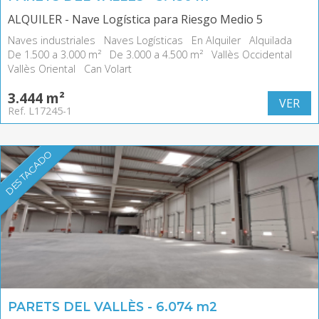
ALQUILER - Nave Logística para Riesgo Medio 5
Naves industriales
Naves Logísticas
En Alquiler
Alquilada
De 1.500 a 3.000 m²
De 3.000 a 4.500 m²
Vallès Occidental
Vallès Oriental
Can Volart
3.444 m²
VER
Ref. L17245-1
DESTACADO
PARETS DEL VALLÈS - 6.074 m2