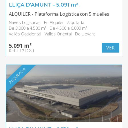
LLIÇA D'AMUNT - 5.091 m²
ALQUILER - Plataforma Logística con 5 muelles
Naves Logísticas
En Alquiler
Alquilada
De 3.000 a 4.500 m²
De 4.500 a 6.000 m²
Vallès Occidental
Vallès Oriental
De Llevant
5.091 m²
VER
Ref. L17122-1
ALQUILADA