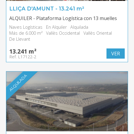
LLIÇA D'AMUNT - 13.241 m²
ALQUILER - Plataforma Logística con 13 muelles
Naves Logísticas
En Alquiler
Alquilada
Más de 6.000 m²
Vallès Occidental
Vallès Oriental
De Llevant
13.241 m²
VER
Ref. L17122-2
ALQUILADA