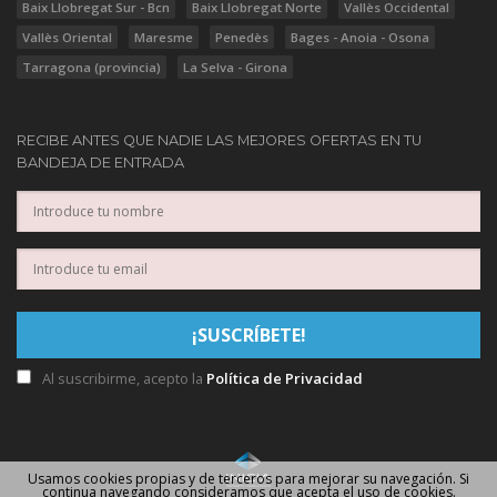
Baix Llobregat Sur - Bcn
Baix Llobregat Norte
Vallès Occidental
Vallès Oriental
Maresme
Penedès
Bages - Anoia - Osona
Tarragona (provincia)
La Selva - Girona
RECIBE ANTES QUE NADIE LAS MEJORES OFERTAS EN TU
BANDEJA DE ENTRADA
Al suscribirme, acepto la
Política de Privacidad
Usamos cookies propias y de terceros para mejorar su navegación. Si
continua navegando consideramos que acepta el uso de cookies.