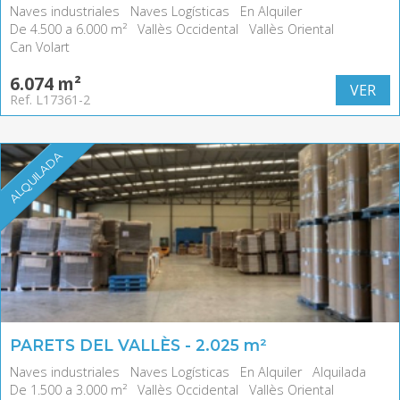
Naves industriales
Naves Logísticas
En Alquiler
De 4.500 a 6.000 m²
Vallès Occidental
Vallès Oriental
Can Volart
6.074 m²
VER
Ref. L17361-2
ALQUILADA
PARETS DEL VALLÈS - 2.025 m²
Naves industriales
Naves Logísticas
En Alquiler
Alquilada
De 1.500 a 3.000 m²
Vallès Occidental
Vallès Oriental