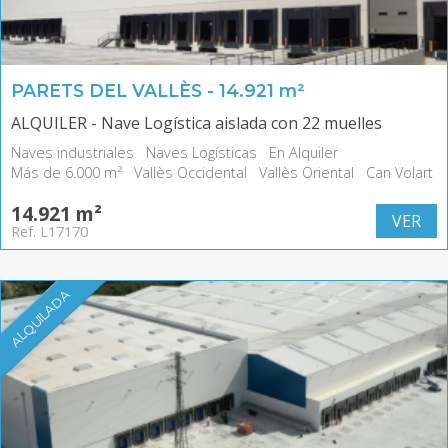
PARETS DEL VALLÈS - 14.921 m²
ALQUILER - Nave Logística aislada con 22 muelles
Naves industriales
Naves Logísticas
En Alquiler
Más de 6.000 m²
Vallès Occidental
Vallès Oriental
Can Volart
14.921 m²
VER
Ref. L17170
ALQUILADA