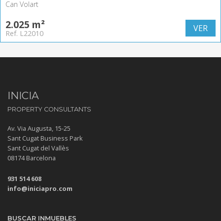
Can Volart
2.025 m²
VER
Ref. L22010
INICIA
PROPERTY CONSULTANTS
Av. Via Augusta, 15-25
Sant Cugat Business Park
Sant Cugat del Vallès
08174 Barcelona
931 514 608
info@iniciapro.com
BUSCAR INMUEBLES