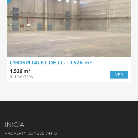
L'HOSPITALET DE LL. - 1.526 m²
1.526 m²
VER
Ref. W17206
INICIA
PROPERTY CONSULTANTS