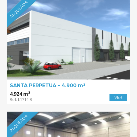
ALQUILADA
SANTA PERPETUA - 4.900 m²
4.924 m²
VER
Ref. L1714-B
ALQUILADA