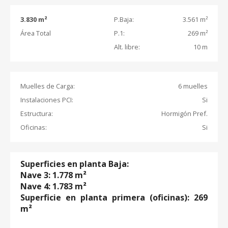
3.830 m²
P.Baja:
3.561 m²
Área Total
P.1:
269 m²
Alt. libre:
10 m
Muelles de Carga:
6 muelles
Instalaciones PCI:
Si
Estructura:
Hormigón Pref.
Oficinas:
Si
Superficies en planta Baja:
Nave 3: 1.778 m²
Nave 4: 1.783 m²
Superficie en planta primera (oficinas): 269
m²