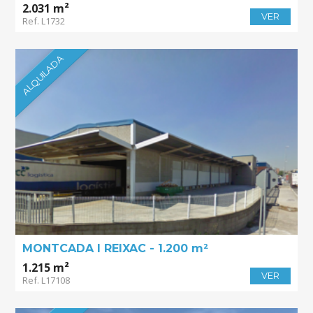
2.031 m²
VER
Ref. L1732
ALQUILADA
MONTCADA I REIXAC - 1.200 m²
1.215 m²
VER
Ref. L17108