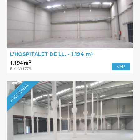
L'HOSPITALET DE LL. - 1.194 m²
1.194 m²
VER
Ref. W1779
ALQUILADA