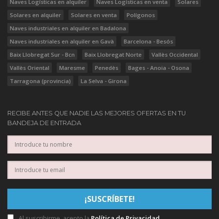
Naves Logísticas en alquiler
Naves Logísticas en venta
Solares
Solares en alquiler
Solares en venta
Polígonos
Naves industriales en alquiler en Badalona
Naves industriales en alquiler en Gavà
Barcelona - Besós
Baix Llobregat Sur - Bcn
Baix Llobregat Norte
Vallès Occidental
Vallès Oriental
Maresme
Penedès
Bages - Anoia - Osona
Tarragona (provincia)
La Selva - Girona
RECIBE ANTES QUE NADIE LAS MEJORES OFERTAS EN TU
BANDEJA DE ENTRADA
Al suscribirme, acepto la
Política de Privacidad