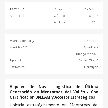
13.235 m²
P.Baja:
12.635 m²
Área Total
Oficina:
600 m²
Alt. libre:
12 m
Muelles de Carga:
20 muelles
Medidas PCI:
Sprinklers
:
Riesgo Medio 5
Tipologia:
Aislada Tipo C
Estructura:
Hormigón
Alquiler de Nave Logística de Última
Generación en Montornès del Vallès - Con
Certificación BREEAM y Accesos Estratégicos
Ubicada estratégicamente en Montornès del