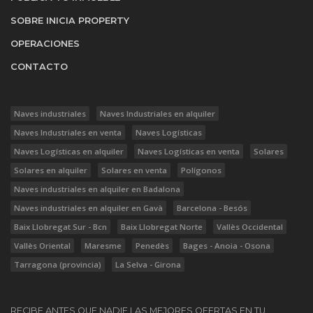
SOBRE INICIA PROPERTY
OPERACIONES
CONTACTO
Naves industriales
Naves Industriales en alquiler
Naves Industriales en venta
Naves Logísticas
Naves Logísticas en alquiler
Naves Logísticas en venta
Solares
Solares en alquiler
Solares en venta
Polígonos
Naves industriales en alquiler en Badalona
Naves industriales en alquiler en Gavà
Barcelona - Besós
Baix Llobregat Sur - Bcn
Baix Llobregat Norte
Vallès Occidental
Vallès Oriental
Maresme
Penedès
Bages - Anoia - Osona
Tarragona (provincia)
La Selva - Girona
RECIBE ANTES QUE NADIE LAS MEJORES OFERTAS EN TU